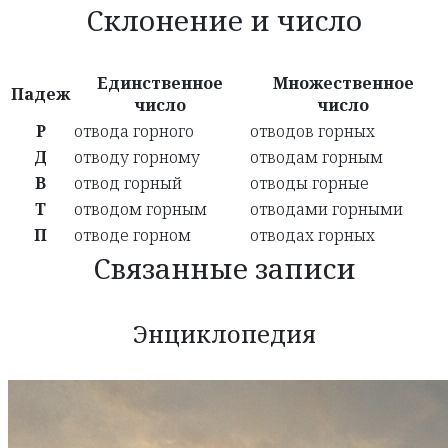
Склонение и число
Единственное
Множественное
Падеж
число
число
Р
отвода горного
отводов горных
Д
отводу горному
отводам горным
В
отвод горный
отводы горные
Т
отводом горным
отводами горными
П
отводе горном
отводах горных
Связанные записи
Энциклопедия