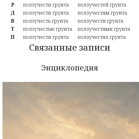
Р
ползучести грунта
ползучестей грунта
Д
ползучести грунта
ползучестям грунта
В
ползучесть грунта
ползучести грунта
Т
ползучестью грунта
ползучестями грунта
П
ползучести грунта
ползучестях грунта
Связанные записи
Энциклопедия