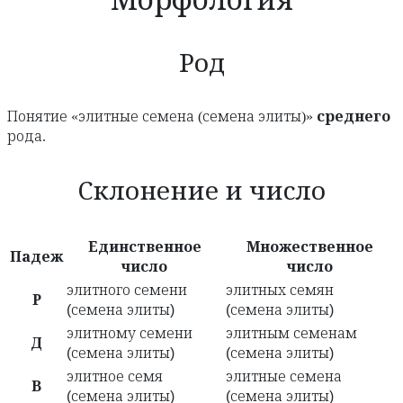
Морфология
Род
Понятие «элитные семена (семена элиты)»
среднего
рода.
Склонение и число
Единственное
Множественное
Падеж
число
число
элитного семени
элитных семян
Р
(семена элиты)
(семена элиты)
элитному семени
элитным семенам
Д
(семена элиты)
(семена элиты)
элитное семя
элитные семена
В
(семена элиты)
(семена элиты)