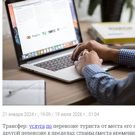
21 января 2024 г., 19:09
/
19 июля 2026 г., 01:04
Трансфер:
перевозке туриста от места его
услуга
по
другой перевозке в пределах страны (места време