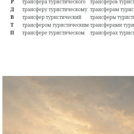
Р
трансфера туристического
трансферов турис
Д
трансферу туристическому
трансферам тури
В
трансфер туристический
трансферы турист
Т
трансфером туристическим
трансферами тур
П
трансфере туристическом
трансферах турис