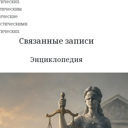
тических
стическим
ические
истическими
тических
Связанные записи
Энциклопедия