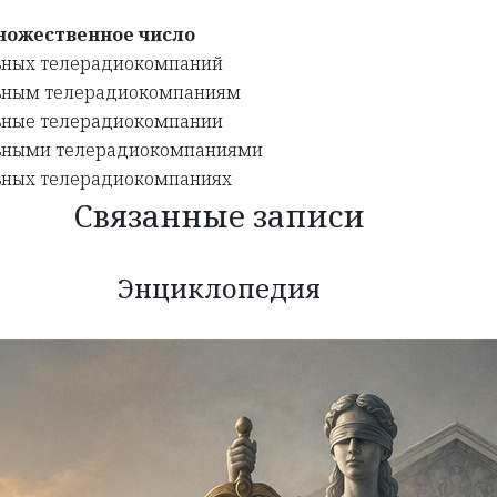
ножественное число
ьных телерадиокомпаний
ьным телерадиокомпаниям
ьные телерадиокомпании
ьными телерадиокомпаниями
ьных телерадиокомпаниях
Связанные записи
Энциклопедия