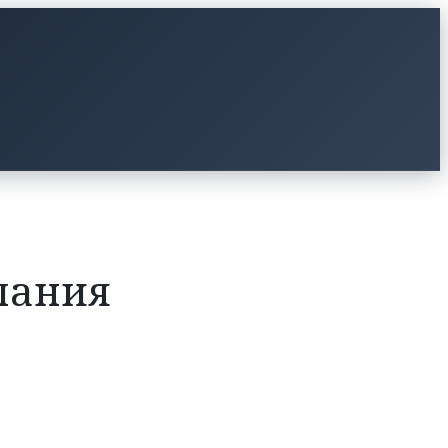
пания