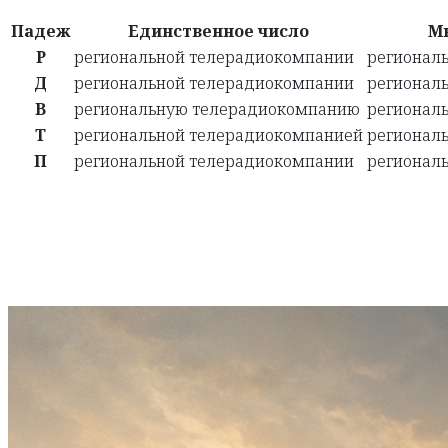
Падеж
Единственное число
М
Р
региональной телерадиокомпании
регионал
Д
региональной телерадиокомпании
регионал
В
региональную телерадиокомпанию
регионал
Т
региональной телерадиокомпанией
регионал
П
региональной телерадиокомпании
регионал