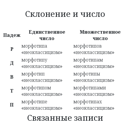
Склонение и число
Единственное
Множественное
Падеж
число
число
морфотипа
морфотипов
Р
«неоклассицизм»
«неоклассицизм»
морфотипу
морфотипам
Д
«неоклассицизм»
«неоклассицизм»
морфотип
морфотипы
В
«неоклассицизм»
«неоклассицизм»
морфотипом
морфотипами
Т
«неоклассицизм»
«неоклассицизм»
морфотипе
морфотипах
П
«неоклассицизм»
«неоклассицизм»
Связанные записи