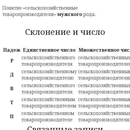
Понятие «сельскохозяйственные
товаропроизводители»
мужского
рода.
Склонение и число
Падеж
Единственное число
Множественное чис
сельскохозяйственного
сельскохозяйственны
Р
товаропроизводителя
товаропроизводителе
сельскохозяйственному
сельскохозяйственны
Д
товаропроизводителю
товаропроизводител
сельскохозяйственного
сельскохозяйственны
В
товаропроизводителя
товаропроизводителе
сельскохозяйственным
сельскохозяйственны
Т
товаропроизводителем
товаропроизводител
сельскохозяйственном
сельскохозяйственны
П
товаропроизводителе
товаропроизводителя
Связанные записи