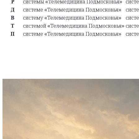
Р
системы «Телемедицина Подмосковья»
сист
Д
системе «Телемедицина Подмосковья»
сист
В
систему «Телемедицина Подмосковья»
сист
Т
системой «Телемедицина Подмосковья»
сист
П
системе «Телемедицина Подмосковья»
сист