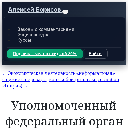
Алексей Борисов
Законы с комментариями
Энциклопедия
Курсы
Подписаться со скидкой 20%
Войти
← Экономическая деятельность «неформальная»
Оружие с перезарядкой скобой-рычагом (со скобой
«Генри») →
Уполномоченный
федеральный орган