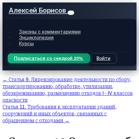
Алексей Борисов
Законы с комментариями
Энциклопедия
Курсы
Подписаться со скидкой 20%
Войти
← Статья 9. Лицензирование деятельности по сбору,
транспортированию, обработке, утилизации,
обезвреживанию, размещению отходов I - IV классов
опасности
Статья 11. Требования к эксплуатации зданий,
сооружений и иных объектов, связанных с
обращением с отходами →