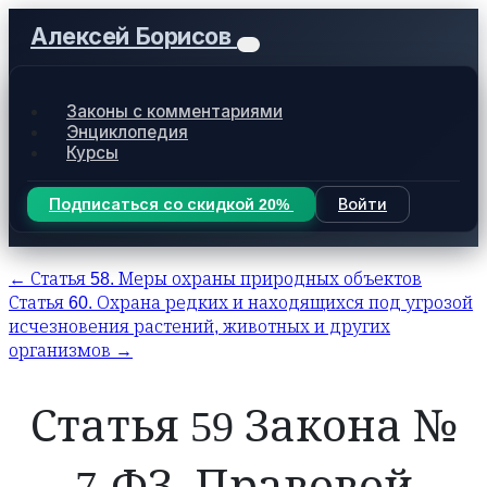
Алексей Борисов
Законы с комментариями
Энциклопедия
Курсы
Подписаться со скидкой 20%
Войти
← Статья 58. Меры охраны природных объектов
Статья 60. Охрана редких и находящихся под угрозой
исчезновения растений, животных и других
организмов →
Статья 59 Закона №
7-ФЗ. Правовой