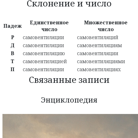
Склонение и число
Единственное
Множественное
Падеж
число
число
Р
самовентиляции
самовентиляций
Д
самовентиляции
самовентиляциям
В
самовентиляцию
самовентиляции
Т
самовентиляцией
самовентиляциями
П
самовентиляции
самовентиляциях
Связанные записи
Энциклопедия