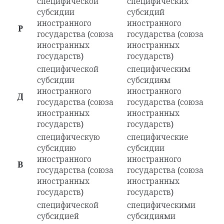
специфической
специфических
субсидии
субсидий
иностранного
иностранного
Р
государства (союза
государства (союза
иностранных
иностранных
государств)
государств)
специфической
специфическим
субсидии
субсидиям
иностранного
иностранного
Д
государства (союза
государства (союза
иностранных
иностранных
государств)
государств)
специфическую
специфические
субсидию
субсидии
иностранного
иностранного
В
государства (союза
государства (союза
иностранных
иностранных
государств)
государств)
специфической
специфическими
субсидией
субсидиями