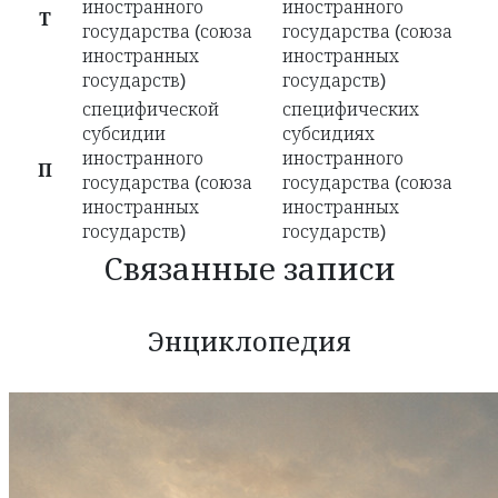
иностранного
иностранного
Т
государства (союза
государства (союза
иностранных
иностранных
государств)
государств)
специфической
специфических
субсидии
субсидиях
иностранного
иностранного
П
государства (союза
государства (союза
иностранных
иностранных
государств)
государств)
Связанные записи
Энциклопедия