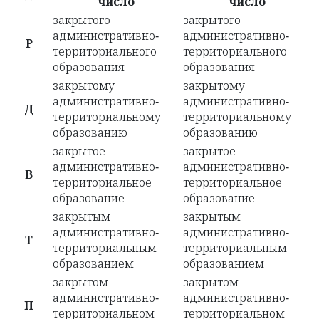
число
число
закрытого
закрытого
административно-
административно-
Р
территориального
территориального
образования
образования
закрытому
закрытому
административно-
административно-
Д
территориальному
территориальному
образованию
образованию
закрытое
закрытое
административно-
административно-
В
территориальное
территориальное
образование
образование
закрытым
закрытым
административно-
административно-
Т
территориальным
территориальным
образованием
образованием
закрытом
закрытом
административно-
административно-
П
территориальном
территориальном