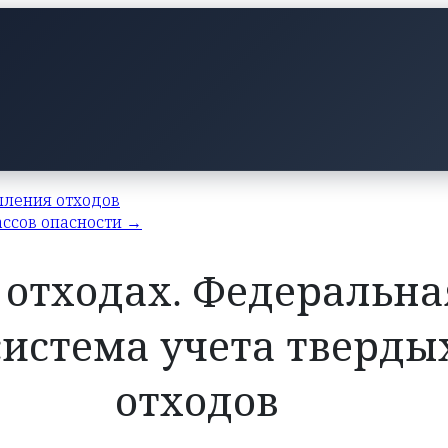
пления отходов
лассов опасности →
об отходах. Федеральн
истема учета тверд
отходов