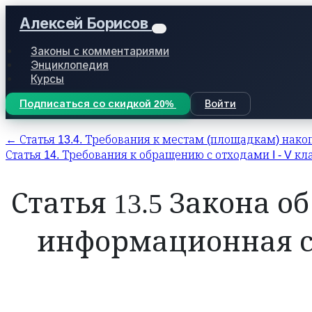
Алексей Борисов
Законы с комментариями
Энциклопедия
Курсы
Подписаться со скидкой 20%
Войти
← Статья 13.4. Требования к местам (площадкам) нако
Статья 14. Требования к обращению с отходами I - V к
Статья 13.5 Закона 
информационная с