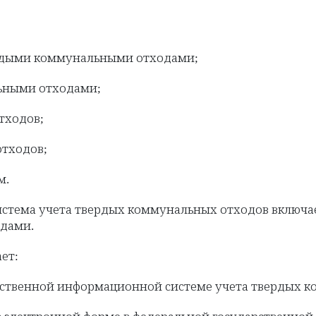
вердыми коммунальными отходами;
льными отходами;
тходов;
отходов;
м.
истема учета твердых коммунальных отходов включае
дами.
ет:
рственной информационной системе учета твердых к