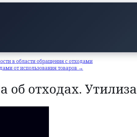
ости в области обращения с отходами
ходами от использования товаров →
она об отходах. Утили