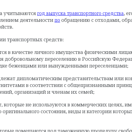
ра учитываются
, е
год выпуска транспортного средства
твлением деятельности
обращению с отходами, обра
по
йств.
ии транспортных средств:
тся в качестве личного имущества физическими лиц
ия добровольному переселению в Российскую Федера
ядке беженцами или вынужденными переселенцами;
адлежат дипломатическим представительствам или 
нитетами в соответствии с общепризнанными принц
ений, организаций и членам их семей;
ет, которые не используются в коммерческих целях, 
о оригинального состояния, виды и категории котор
 которые помещаются под таможенную процедуру сво