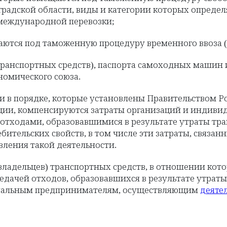
радской области, виды и категории которых опреде
 международной перевозки;
аются под таможенную процедуру временного ввоза (
 транспортных средств), паспорта самоходных машин
номического союза.
и в порядке, которые установлены Правительством Р
ии, компенсируются затраты организаций и индивид
отходами, образовавшимися в результате утраты тр
ительских свойств, в том числе эти затраты, связан
ления такой деятельности.
(владельцев) транспортных средств, в отношении кот
редачей отходов, образовавшихся в результате утра
идуальным предпринимателям, осуществляющим
деяте