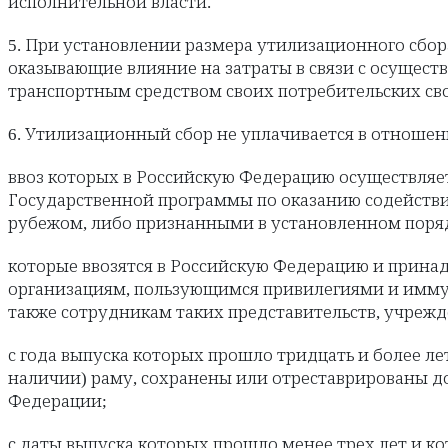
исполнительной власти.
5. При установлении размера утилизационного сбо
оказывающие влияние на затраты в связи с осущес
транспортным средством своих потребительских сво
6. Утилизационный сбор не уплачивается в отношен
ввоз которых в Российскую Федерацию осуществляе
Государственной программы по оказанию содейств
рубежом, либо признанными в установленном пор
которые ввозятся в Российскую Федерацию и прин
организациям, пользующимся привилегиями и имму
также сотрудникам таких представительств, учрежд
с года выпуска которых прошло тридцать и более л
наличии) раму, сохранены или отреставрированы д
Федерации;
с даты выпуска которых прошло менее трех лет и