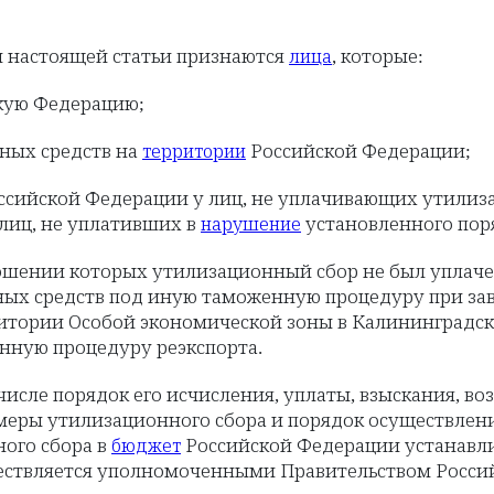
й настоящей статьи признаются
, которые:
лица
кую Федерацию;
ных средств на
Российской Федерации;
территории
сийской Федерации у лиц, не уплачивающих утилиза
 лиц, не уплативших в
установленного пор
нарушение
ошении которых утилизационный сбор не был уплачен
тных средств под иную таможенную процедуру при з
тории Особой экономической зоны в Калининградско
нную процедуру реэкспорта.
числе порядок его исчисления, уплаты, взыскания, в
змеры утилизационного сбора и порядок осуществлени
ого сбора в
Российской Федерации устанавл
бюджет
ествляется уполномоченными Правительством Росс