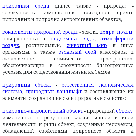
природная среда
(далее также - природа) -
совокупность компонентов природной среды,
природных и природно-антропогенных объектов;
компоненты природной среды
- земля,
недра
,
почвы
,
поверхностные и
подземные воды
,
атмосферный
воздух
, растительный,
животный мир
и иные
организмы, а также
озоновый слой
атмосферы и
околоземное космическое пространство,
обеспечивающие в совокупности благоприятные
условия для существования жизни на Земле;
природный объект
-
естественная экологическая
система
,
природный ландшафт
и составляющие их
элементы, сохранившие свои природные свойства;
природно-антропогенный объект
- природный
объект
,
измененный в результате хозяйственной и иной
деятельности, и (или) объект, созданный человеком,
обладающий свойствами природного объекта и