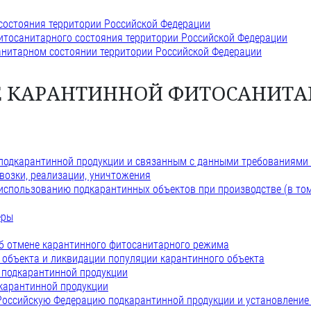
состояния территории Российской Федерации
итосанитарного состояния территории Российской Федерации
анитарном состоянии территории Российской Федерации
ИЕ КАРАНТИННОЙ ФИТОСАНИТ
подкарантинной продукции и связанным с данными требованиями к
евозки, реализации, уничтожения
спользованию подкарантинных объектов при производстве (в том ч
еры
об отмене карантинного фитосанитарного режима
 объекта и ликвидации популяции карантинного объекта
 подкарантинной продукции
карантинной продукции
 Российскую Федерацию подкарантинной продукции и установлени