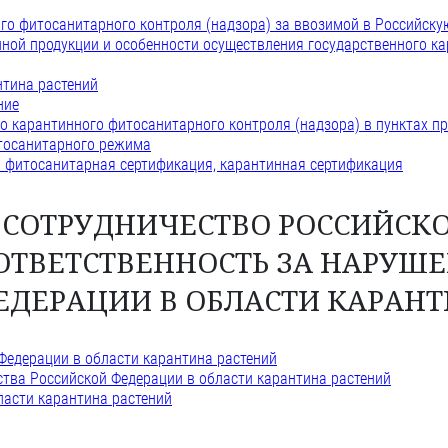
ого фитосанитарного контроля (надзора) за ввозимой в Российск
нной продукции и особенности осуществления государственного ка
нтина растений
ние
о карантинного фитосанитарного контроля (надзора) в пунктах п
итосанитарного режима
я фитосанитарная сертификация, карантинная сертификация
Е СОТРУДНИЧЕСТВО РОССИЙСК
ОТВЕТСТВЕННОСТЬ ЗА НАРУШ
ЕДЕРАЦИИ В ОБЛАСТИ КАРАНТ
Федерации в области карантина растений
ства Российской Федерации в области карантина растений
ласти карантина растений