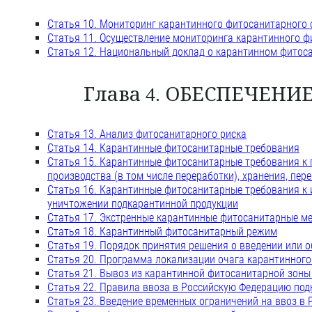
Статья 10. Мониторинг карантинного фитосанитарного 
Статья 11. Осуществление мониторинга карантинного ф
Статья 12. Национальный доклад о карантинном фитос
Глава 4. ОБЕСПЕЧЕН
Статья 13. Анализ фитосанитарного риска
Статья 14. Карантинные фитосанитарные требования
Статья 15. Карантинные фитосанитарные требования к 
производства (в том числе переработки), хранения, пер
Статья 16. Карантинные фитосанитарные требования к и
уничтожении подкарантинной продукции
Статья 17. Экстренные карантинные фитосанитарные м
Статья 18. Карантинный фитосанитарный режим
Статья 19. Порядок принятия решения о введении или 
Статья 20. Программа локализации очага карантинного
Статья 21. Вывоз из карантинной фитосанитарной зоны
Статья 22. Правила ввоза в Российскую Федерацию под
Статья 23. Введение временных ограничений на ввоз в