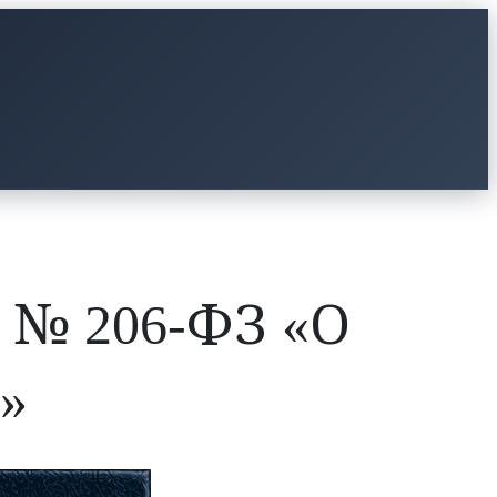
 № 206-ФЗ «О
»