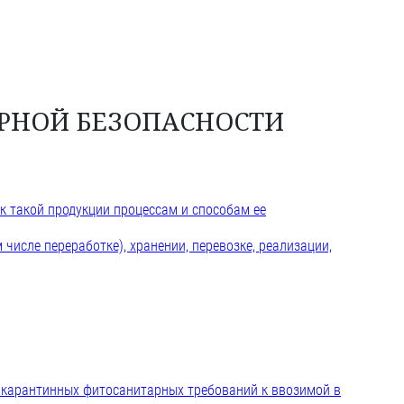
АРНОЙ БЕЗОПАСНОСТИ
 такой продукции процессам и способам ее
исле переработке), хранении, перевозке, реализации,
е карантинных фитосанитарных требований к ввозимой в