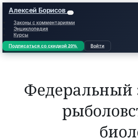
Алексей Борисов
Законы с комментариями
Энциклопедия
Курсы
Подписаться со скидкой 20%
Войти
Федеральный за
рыболовс
биол