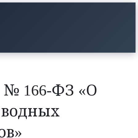
 № 166-ФЗ «О
 водных
ов»