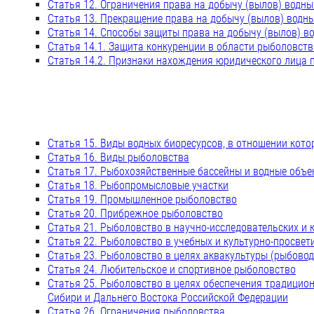
Статья 12. Ограничения права на добычу (вылов) водны
Статья 13. Прекращение права на добычу (вылов) водн
Статья 14. Способы защиты права на добычу (вылов) в
Статья 14.1. Защита конкуренции в области рыболовств
Статья 14.2. Признаки нахождения юридического лица 
Статья 15. Виды водных биоресурсов, в отношении кот
Статья 16. Виды рыболовства
Статья 17. Рыбохозяйственные бассейны и водные объе
Статья 18. Рыбопромысловые участки
Статья 19. Промышленное рыболовство
Статья 20. Прибрежное рыболовство
Статья 21. Рыболовство в научно-исследовательских и 
Статья 22. Рыболовство в учебных и культурно-просвет
Статья 23. Рыболовство в целях аквакультуры (рыбовод
Статья 24. Любительское и спортивное рыболовство
Статья 25. Рыболовство в целях обеспечения традицио
Сибири и Дальнего Востока Российской Федерации
Статья 26. Ограничения рыболовства