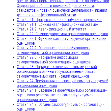
оценки, иных нормативных правовых актов Российской
Федерации в области оценочной деятельности,
стандартов и правил оценочной деятельности, правил
деловой и профессиональной этики
Статья 21. Профессиональное обучение оценщиков
Статья 21.1. Единый квалификационный экзамен
Статья 21.2. Квалификационный аттестат
Статья 22. Саморегулируемая организация оценщиков
Статья 22.1. Функции саморегулируемой организации
оценщиков
Статья 22.2. Основные права и обязанности
саморегулируемой организации оценщиков
Статья 22.3. Раскрытие информации
саморегулируемой организацией оценщиков
Статья 23. Порядок включения некоммерческой
организации в единый государственный реестр
саморегулируемых организаций оценщиков
Статья 24. Требования к членству в саморегулируемой
организации оценщиков
Статья 24.1. Ведение саморегулируемой организацией
оценщиков реестра членов саморегулируемой
организации оценщиков
Статья 24.2. Органы саморегулируемой организации
оценщиков